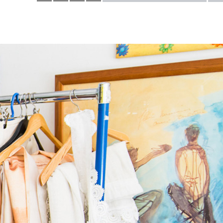
- So
what!
auf
Youtube