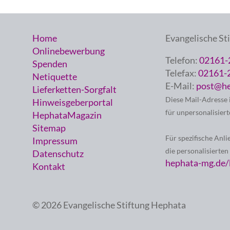
Home
Evangelische St
Onlinebewerbung
Telefon:
02161-
Spenden
Telefax:
02161-
Netiquette
E-Mail:
post@he
Lieferketten-Sorgfalt
Diese Mail-Adresse 
Hinweisgeberportal
für unpersonalisiert
HephataMagazin
Sitemap
Für spezifische Anli
Impressum
die personalisierten
Datenschutz
hephata-mg.de/
Kontakt
© 2026 Evangelische Stiftung Hephata