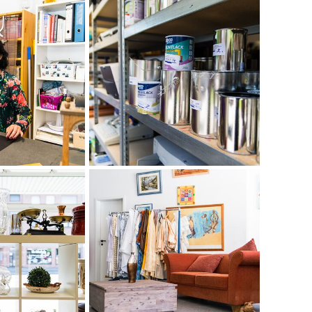
Leben“
; Werkstätten werden zu
„Hephata Arbeit“
.
Lesen Sie alle Hintergründe in unserem jüngsten
News-Beitrag.