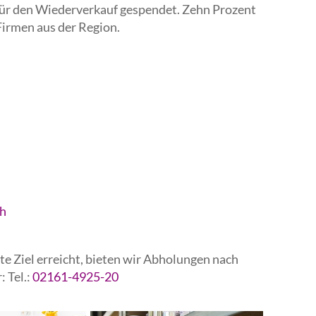
r den Wiederverkauf gespendet. Zehn Prozent
irmen aus der Region.
Hephata Leben und
h
Hephata Arbeit
 Ziel erreicht, bieten wir Abholungen nach
 Tel.:
02161-4925-20
Jugendhilfe und Wohnen werden zu
„Hephata